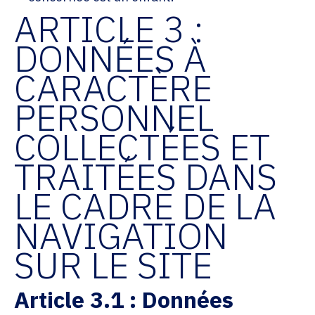
ARTICLE 3 :
DONNÉES À
CARACTÈRE
PERSONNEL
COLLECTÉES ET
TRAITÉES DANS
LE CADRE DE LA
NAVIGATION
SUR LE SITE
Article 3.1 : Données