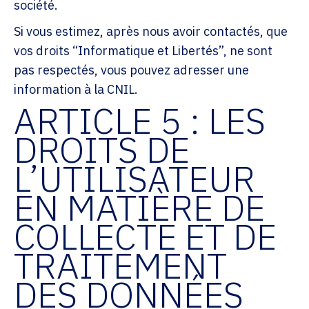
société.
Si vous estimez, après nous avoir contactés, que
vos droits “Informatique et Libertés”, ne sont
pas respectés, vous pouvez adresser une
information à la CNIL.
ARTICLE 5 : LES
DROITS DE
L’UTILISATEUR
EN MATIÈRE DE
COLLECTE ET DE
TRAITEMENT
DES DONNÉES