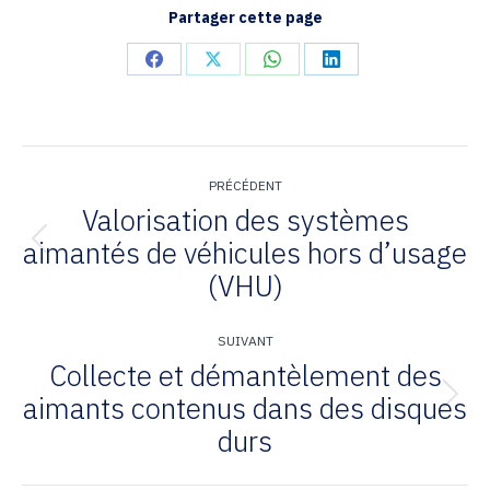
Partager cette page
Partager
Partager
Partager
Partager
sur
sur
sur
sur
Facebook
X
WhatsApp
LinkedIn
Navigation
de
PRÉCÉDENT
Valorisation des systèmes
commentaire
aimantés de véhicules hors d’usage
Onglet
(VHU)
précédent
SUIVANT
Collecte et démantèlement des
aimants contenus dans des disques
Projets
durs
similaires