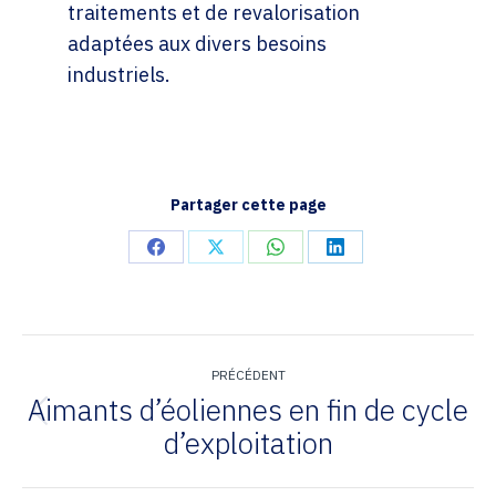
traitements et de revalorisation
adaptées aux divers besoins
industriels.
Partager cette page
Partager
Partager
Partager
Partager
sur
sur
sur
sur
Facebook
X
WhatsApp
LinkedIn
Navigation
de
PRÉCÉDENT
Aimants d’éoliennes en fin de cycle
commentaire
Onglet
d’exploitation
précédent