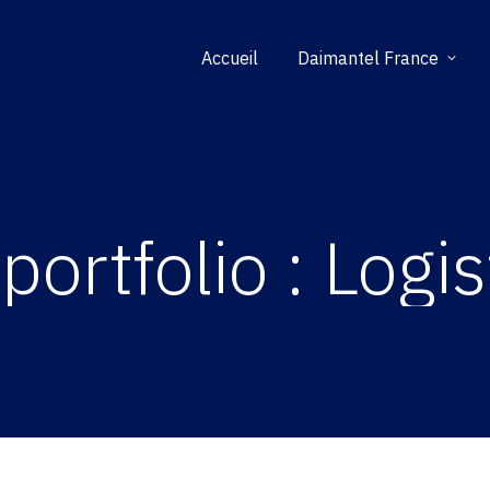
Accueil
Daimantel France
portfolio :
Logis